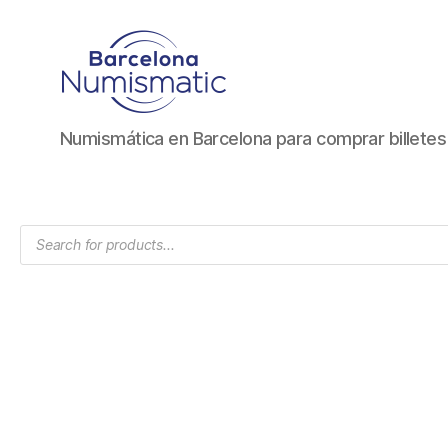
Numismática
Numismática en Barcelona para comprar billete
en
Barcelona
para
comprar
Products
y
search
vender
billetes,
monedas,
medallas