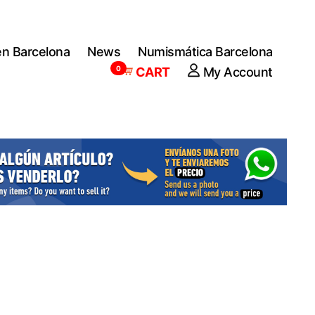
en Barcelona
News
Numismática Barcelona
0
CART
My Account