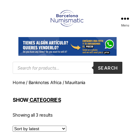
Menu
Numismática
en
Barcelona
para
comprar
y
Products
SEARCH
search
vender
billetes,
Home
/
Banknotes Africa
/ Mauritania
monedas,
medallas
SHOW
CATEGORIES
Showing all 3 results