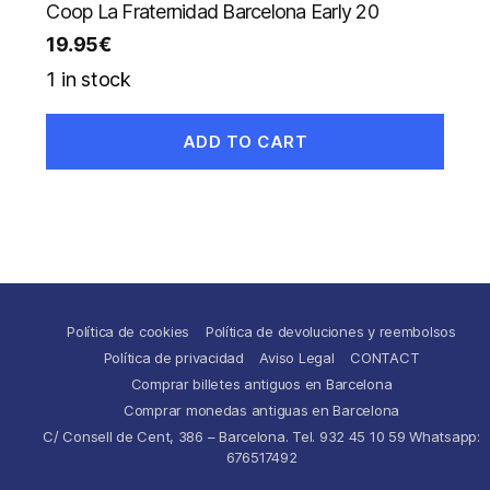
Coop La Fraternidad Barcelona Early 20
19.95
€
1 in stock
ADD TO CART
Política de cookies
Política de devoluciones y reembolsos
Política de privacidad
Aviso Legal
CONTACT
Comprar billetes antiguos en Barcelona
Comprar monedas antiguas en Barcelona
C/ Consell de Cent, 386 – Barcelona. Tel. 932 45 10 59 Whatsapp:
676517492