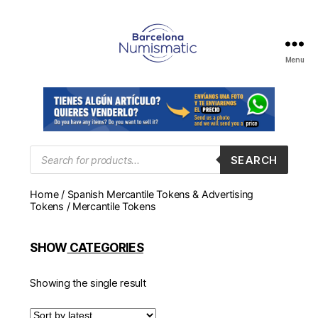
Menu
Numismática
en
Barcelona
para
comprar
y
Products
SEARCH
search
vender
billetes,
Home
/
Spanish Mercantile Tokens & Advertising
monedas,
Tokens
/ Mercantile Tokens
medallas
SHOW
CATEGORIES
Showing the single result