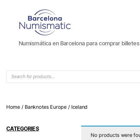
Numismática
Numismática en Barcelona para comprar billete
en
Barcelona
para
comprar
Products
y
search
vender
billetes,
monedas,
medallas
Home
/
Banknotes Europe
/ Iceland
CATEGORIES
No products were fou