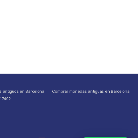
s antiguos en Barcelona
Comprar monedas antiguas en Barcelona
517492