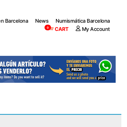
en Barcelona
News
Numismática Barcelona
0
CART
My Account