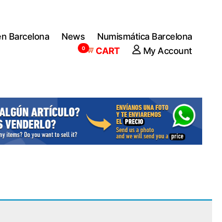
en Barcelona
News
Numismática Barcelona
0
CART
My Account