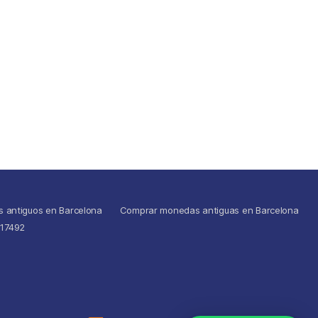
s antiguos en Barcelona
Comprar monedas antiguas en Barcelona
517492