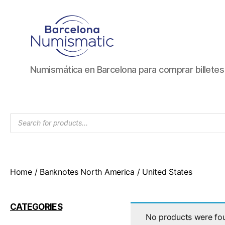
Numismática
Numismática en Barcelona para comprar billete
en
Barcelona
para
comprar
Products
y
search
vender
billetes,
monedas,
medallas
Home
/
Banknotes North America
/ United States
CATEGORIES
No products were fou