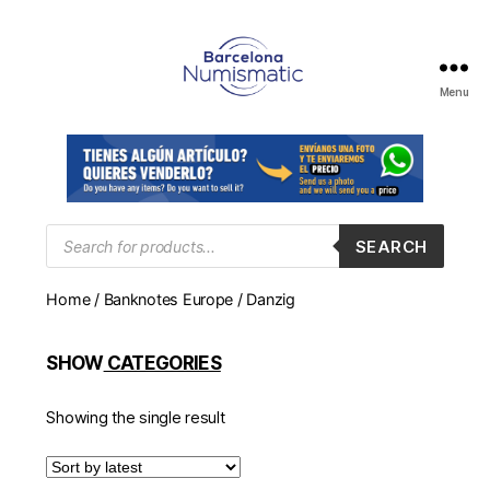
Menu
Numismática
en
Barcelona
para
comprar
y
Products
SEARCH
search
vender
billetes,
Home
/
Banknotes Europe
/ Danzig
monedas,
medallas
SHOW
CATEGORIES
Showing the single result