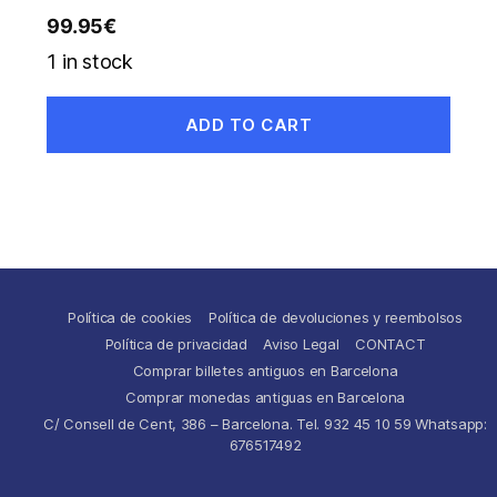
99.95
€
1 in stock
ADD TO CART
Política de cookies
Política de devoluciones y reembolsos
Política de privacidad
Aviso Legal
CONTACT
Comprar billetes antiguos en Barcelona
Comprar monedas antiguas en Barcelona
C/ Consell de Cent, 386 – Barcelona. Tel. 932 45 10 59 Whatsapp:
676517492