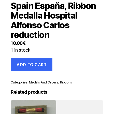
Spain España, Ribbon
Medalla Hospital
Alfonso Carlos
reduction
10.00
€
1 in stock
Spain
ADD TO CART
España,
Ribbon
Medalla
Hospital
Categories:
Medals And Orders
,
Ribbons
Alfonso
Carlos
Related products
reduction
quantity