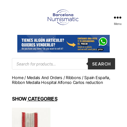
Menu
Numismática
en
Barcelona
para
comprar
y
Products
SEARCH
search
vender
billetes,
Home
/
Medals And Orders
/
Ribbons
/ Spain España,
monedas,
Ribbon Medalla Hospital Alfonso Carlos reduction
medallas
SHOW
CATEGORIES