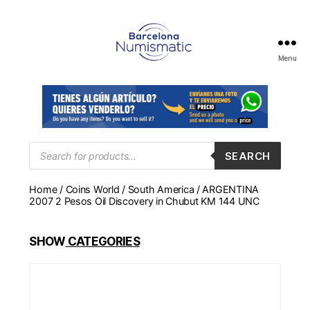
Menu
Numismática
en
Barcelona
para
comprar
y
Products
SEARCH
search
vender
billetes,
Home
/
Coins World
/
South America
/ ARGENTINA
monedas,
2007 2 Pesos Oil Discovery in Chubut KM 144 UNC
medallas
SHOW
CATEGORIES