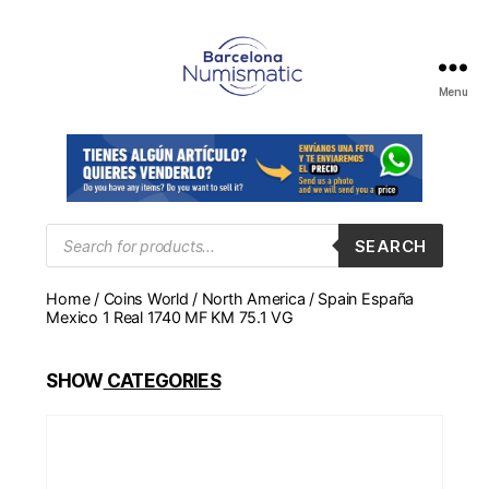
Menu
Numismática
en
Barcelona
para
comprar
y
Products
SEARCH
search
vender
billetes,
Home
/
Coins World
/
North America
/ Spain España
monedas,
Mexico 1 Real 1740 MF KM 75.1 VG
medallas
SHOW
CATEGORIES