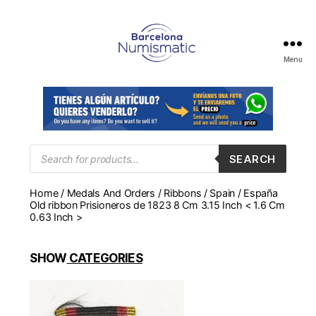
Menu
Numismática
en
Barcelona
para
comprar
y
Products
SEARCH
search
vender
billetes,
Home
/
Medals And Orders
/
Ribbons
/ Spain / España
monedas,
Old ribbon Prisioneros de 1823 8 Cm 3.15 Inch < 1.6 Cm
medallas
0.63 Inch >
SHOW
CATEGORIES