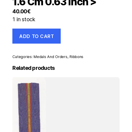
1.6 Cm 0.63 Inch >
40.00
€
1 in stock
Spain
ADD TO CART
/
España
Old
ribbon
Categories:
Medals And Orders
,
Ribbons
Prisioneros
de
Related products
1823
8
Cm
3.15
Inch
<
1.6
Cm
0.63
Inch
>