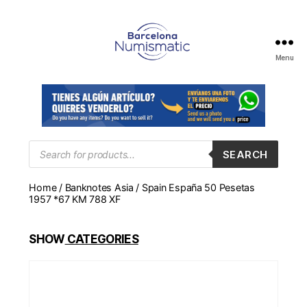
Menu
Numismática
en
Barcelona
para
comprar
y
Products
SEARCH
search
vender
billetes,
Home
/
Banknotes Asia
/ Spain España 50 Pesetas
monedas,
1957 *67 KM 788 XF
medallas
SHOW
CATEGORIES